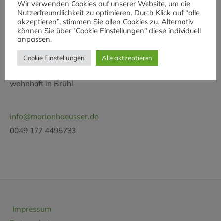
Wir verwenden Cookies auf unserer Website, um die
Nutzerfreundlichkeit zu optimieren. Durch Klick auf “alle
akzeptieren”, stimmen Sie allen Cookies zu. Alternativ
können Sie über "Cookie Einstellungen" diese individuell
Kontakt
anpassen.
Cookie Einstellungen
Alle aktzeptieren
Marion Häusser
wohnhaft in Brühl
info@marionhaeusser.de
0049 177 4495733
Impressum