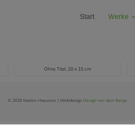
Start
Werke
Ohne Titel, 20 x 15 cm
© 2026 Marion Haeusser | Webdesign
Design von dem Berge